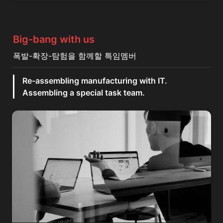
Big-bang with us
폭발-확장-탐험을 함께할 특임멤버
Re-assembling manufacturing with IT.

Assembling a special task team.